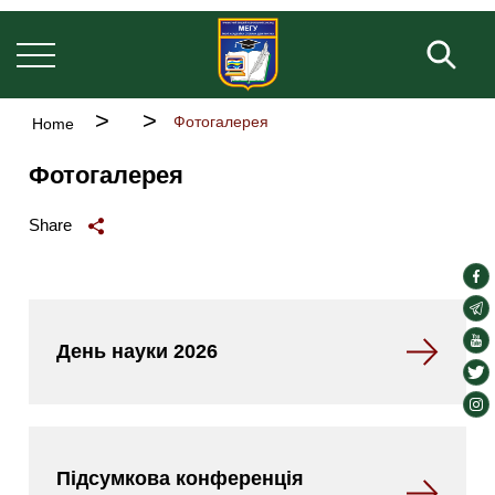
Основна
Skip
навіґація
to
Fill 
main
content
Breadcrumb
Фотогалерея
Home
Фотогалерея
Share
soc
lin
soc
lin
soc
День науки 2026
lin
soc
lin
soc
lin
Підсумкова конференція