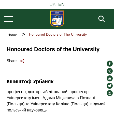
Основна
Skip
UK
EN
навіґація
to
main
Fill 
content
Breadcrumb
Honoured Doctors of The University
Home
Honoured Doctors of the University
Share
soc
lin
soc
lin
soc
Кшиштоф Урбаняк
lin
soc
професор, доктор габілітований, професор
lin
soc
Університету імені Адама Міцкевича в Познані
lin
(Польща) та Університету Каліша (Польща), відомий
польський науковець.