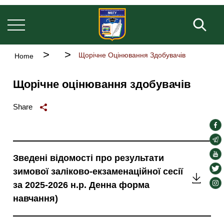
Основна
Skip
навіґація
to
Fill 
main
content
Breadcrumb
Щорічне Оцінювання Здобувачів
Home
Щорічне оцінювання здобувачів
Share
soc
lin
soc
lin
soc
Зведені відомості про результати
lin
soc
зимової заліково-екзаменаційної сесії
Зведен
lin
soc
за 2025-2026 н.р. Денна форма
відомо
lin
навчання)
про
резуль