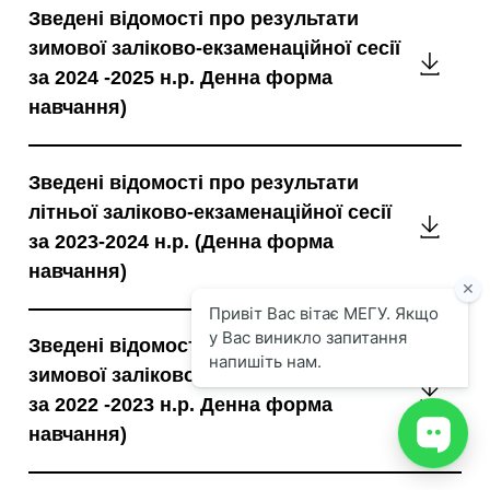
Зведені відомості про результати
зимово
зимової заліково-екзаменаційної сесії
заліко
Зведен
за 2024 -2025 н.р. Денна форма
екзаме
відомо
навчання)
сесії
про
за
резуль
2025-
Зведені відомості про результати
зимово
2026
літньої заліково-екзаменаційної сесії
заліко
н.р.
Зведен
за 2023-2024 н.р. (Денна форма
екзаме
Денна
відомо
навчання)
сесії
форма
про
за
навчан
резуль
2024
Зведені відомості про результати
літньої
-2025
зимової заліково-екзаменаційної сесії
заліко
н.р.
Зведен
за 2022 -2023 н.р. Денна форма
екзаме
Денна
відомо
навчання)
сесії
форма
про
за
навчан
резуль