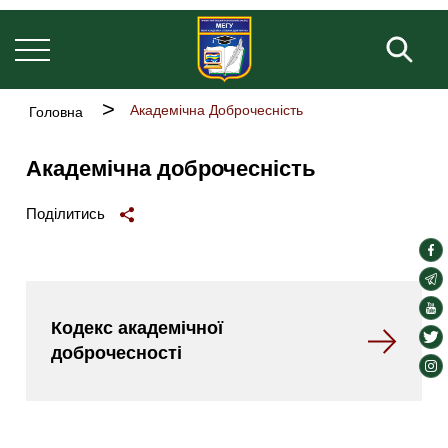
Основна
Перейти
навіґація
до
Пош
основного
вмісту
Рядок
Академічна Доброчесність
Головна
навіґації
Академічна доброчесність
Поділитись
soc
lin
soc
lin
soc
Кодекс академічної
lin
soc
доброчесності
lin
soc
lin