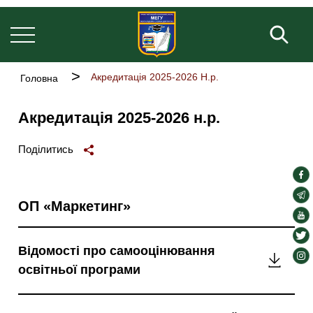
Основна
Перейти
навіґація
до
Пош
основного
вмісту
Рядок
Акредитація 2025-2026 Н.р.
Головна
навіґації
Акредитація 2025-2026 н.р.
Поділитись
soc
lin
soc
ОП «Маркетинг»
lin
soc
lin
soc
Відомості про самооцінювання
lin
soc
Відомо
освітньої програми
lin
про
самоо