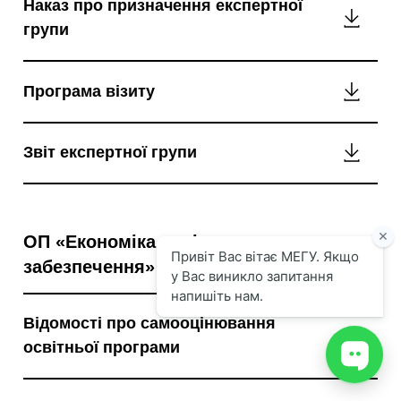
Наказ про призначення експертної
освітн
Наказ
групи
прогр
про
призна
Програма візиту
експер
Прогр
групи
візиту
Звіт експертної групи
Звіт
експер
групи
ОП «Економіка соціального
забезпечення»
Відомості про самооцінювання
Відомо
освітньої програми
про
самоо