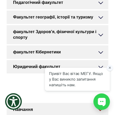
Педагогічний факультет
the
screen
reader
Факультет географії, історії та туризму
to
help
you
факультет Здоров'я, фізичної культури і
navigate
спорту
and
interact
with
факультет Кібернетики
the
content.
Юридичний факультет
Навчання