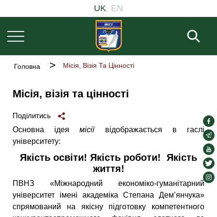
Welcome
Основна
Перейти
UK
EN
to
навіґація
до
All
основного
in
Пош
One
вмісту
Accessibility
screen
Рядок
Місія, Візія Та Цінності
Головна
reader.
навіґації
To
start
Місія, візія та цінності
the
All
in
Поділитись
soc
One
Основна ідея
місії
відображається в гаслі
Accessibility
lin
soc
університету:
screen
lin
soc
reader,
Якість освіти! Якість роботи! Якість
press
lin
soc
життя!
"Ctrl
lin
soc
+
ПВНЗ «Міжнародний економіко-гуманітарний
/".
lin
університет імені академіка Степана Дем’янчука»
This
shortcut
спрямований на якісну підготовку компетентного
activates