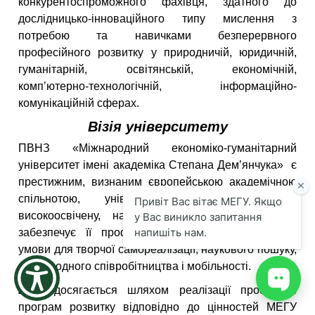
конкурентоспроможного фахівця, здатного до
the
дослідницько-інноваційного типу мислення з
screen
потребою та навичками безперервного
reader
to
професійного розвитку у природничій, юридичній,
help
гуманітарній, освітянській, економічній,
you
комп’ютерно-технологічній, інформаційно-
navigate
комунікаційній сферах.
and
interact
Візія
університету
with
the
ПВНЗ «Міжнародний економіко-гуманітарний
content.
університет імені академіка Степана Дем’янчука» є
престижним, визнаним європейською академічною
спільнотою, університетом, який формує
високоосвічену, національно-свідому особистість,
забезпечує її професійне становлення, створює
умови для творчої самореалізації, наукового пошуку,
міжнародного співробітництва і мобільності.
Візія
досягається шляхом реалізації проєктів і
програм розвитку відповідно до цінностей МЕГУ