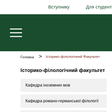
Основна
Перейти
Вступнику
Для студент
навіґація
до
основного
вмісту
Рядок
Історико-філологічний Факультет
Головна
навіґації
Історико-філологічний факультет
Кафедра іноземних мов
Кафедра романо-германської філології