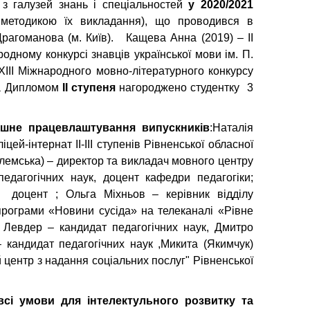
т з галузей знань і спеціальностей
у 2020/2021
з методикою їх викладання), що проводився в
Драгоманова (м. Київ). Кащева Анна (2019) – ІІ
родному конкурсі знавців української мови ім. П.
III Міжнародного мовно-літературного конкурсу
нка Дипломом
II ступеня
нагороджено студентку 3
ішне працевлаштування випускників
:Наталія
ей-інтернат II-III ступенів Рівненської обласної
елемська) – директор та викладач мовного центру
едагогічних наук, доцент кафедри педагогіки;
 доцент ; Ольга Міхньов – керівник відділу
програми «Новини сусіда» на телеканалі «Рівне
 Левдер – кандидат педагогічних наук, Дмитро
– кандидат педагогічних наук ,Микита (Якимчук)
 центр з надання соціальних послуг" Рівненської
 всі умови для
інтелектульного розвитку та