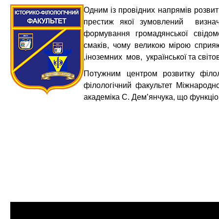
Одним із провідних напрямів розвитку
престиж якої зумовлений визнач
формування громадянської свідомос
смаків, чому великою мірою сприяю
,іноземних мов, української та світов
Потужним центром розвитку філоло
філологічний факультет Міжнародно
академіка С. Дем’янчука, що функціо