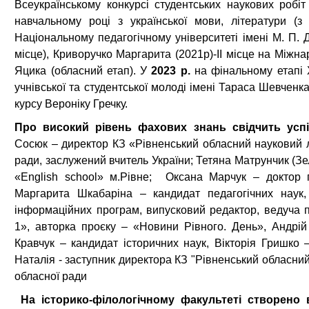
Всеукраїнському конкурсі студентських наукових робі
навчальному році з української мови, літератури (
Національному педагогічному університеті імені М. П. 
місце), Криворучко Маргарита (2021р)-II місце на Міжна
Яцика (обласний етап). У
2023 р.
на фінальному етапі Х
учнівської та студентської молоді імені Тараса Шевче
курсу Вероніку Гречку.
Про високий рівень фахових знань свідчить усп
Сосюк – директор КЗ «Рівненський обласний науковий ліц
ради, заслужений вчитель України; Тетяна Матрунчик (З
«English school» м.Рівне; Оксана Марчук – доктор п
Маргарита Шкабаріна – кандидат педагогічних наук,
інформаційних програм, випусковий редактор, ведуча 
1», авторка проєку – «Новини Рівного. День», Андрій
Кравчук – кандидат історичних наук, Вікторія Гришко 
Наталія - заступник директора КЗ "Рівненський обласний
обласної ради
На історико-філологічному факультеті створено