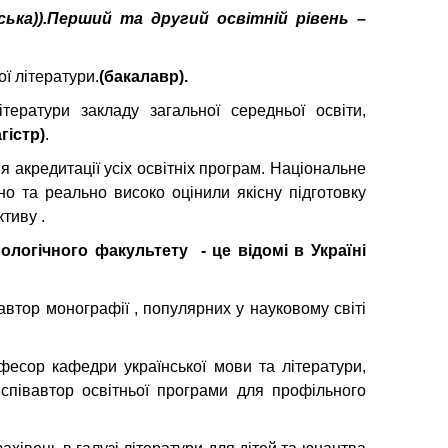
йська)).Перший та другий освітній рівень –
ої літератури.
(бакалавр).
ітератури закладу загальної середньої освіти,
гістр)
.
акредитації усіх освітніх програм. Національне
вно та реально високо оцінили якісну підготовку
тиву .
лологічного факультету
- це
відомі в Україні
автор монографії , популярних у науковому світі
офесор кафедри української мови та літератури,
, співавтор освітньої програми для профільного