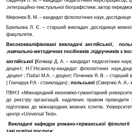
Овдійчук Л. М. – кандидат педагогічних наук,професор, ф
,інтеграційно-текстуальної біографістики; автор передм
Миронюк В. М. – кандидат філологічних наук, дослідниця 
Брильова Л. Є. – старший викладач ,дослідниця мовної
факультетів.
Висококваліфіковані викладачі англійської
,
поль
,навчально-методичних посібників ,підручників з
іно
англійської (
Кочмар Д. А. – кандидат педагогічних наук;
доцент; Н.Г.Нісаноглу-кандидат філологічних наук,до
,доцент ; Пабат М.А. – доцент; Поченюк Я. В. – старший 
( Гончарук Р.А - ст.викладач) ;
польської
(Смерчко А. А.- 
ПВНЗ «Міжнародний економіко-гуманітарний університе
до реєстру організацій, наділених правом проводити 
підготовки до міжнародних мовних іспитів. Університ
центрі «Universal Test».
Викладачі кафедри романо-германської філології 
такі освітні послуги: