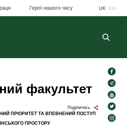
раця
Герої нашого часу
UK
EN
Пошук.
social-
links
social-
чний факультет
links
social-
links
social-
Поділитись
links
НИЙ ПРІОРИТЕТ
ТА
ВПЕВНЕНИЙ ПОСТУП
social-
ЯНСЬКОГО ПРОСТОРУ
links