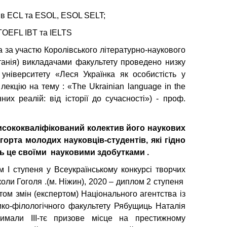
тів ECL та ESOL, ESOL SELT;
TOEFL IBT та IELTS
а за участю Королівського літературно-наукового
анія) викладачами факультету проведено низку
 університету «Леся Українка як особистість у
 лекцію на тему : «The Ukrainian language in the
них реалій: від історії до сучасності») - проф.
сококваліфікований колектив його наукових
огорта молодих науковців-студентів, які гідно
ь
це своїми
науковими здобутками
.
 І ступеня у Всеукраїнському конкурсі творчих
коли Гоголя .(м. Ніжин), 2020 – диплом 2 ступеня
том змін (експертом) Національного агентства із
рико-філологічного факультету Рябущиць Наталія
мали ІІІ-тє призове місце на престижному