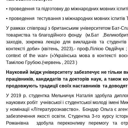
• проведення та підготовку до міжнародних мовних іспи
• проведення тестування з міжнародних мовних іспитів 
У рамках співпраці з британським університетом Бат-Сп
товариства та благодійного фонду (м.Бат ,Великобрит
заходів, зокрема лекцію для викладачів та студентів
контексті доби» (квітень, 2023).- проф.Лілією Овдійчук ;
context of the war» («Українська мова в контексті воєн
Тамілою Грубою.(червень , 2023 )
Науковий імідж університету забезпечує
не тільки
ви
працівників, кандидатів та докторів наук, а також к
продовжують
традиції своїх наставників
та
дов
одят
У 2019 р. студентка Мельничук Наталія здобула диплом
наукових робіт учнівської і студентської молоді імені Ми
у номінації «Літературознавство». Бондар Ольга є аген
забезпечення якості освіти. Студентка 3-го курсу істо
Романівна здобула переконливу перемогу та отри