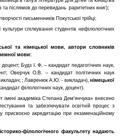
ахівець в галузі літератури для дітей та юнацтва
ов та післямов до перевидань раритетних книг);
творчості письменників Покутської трійці;
 культури спілкування студентів нефілологічних
ської
та німецької мови, автори словників
земної мови:
 доцент; Будз І. Ф. – кандидат педагогічних наук,
цент; Оверчук О.В. – кандидат політичних наук
викладач; ; Лавренюк А.Ю. - викладач),
німецької
кандидат філологічних наук, доцент).
т імені академіка Степана Дем’янчука» внесено
тестування та забезпечувати освітній процес з
ету присвоєно акредитацію при екзаменаційному
історико-філологічного факультету надають