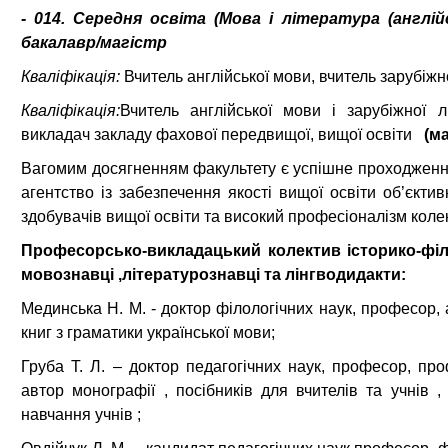
- 014. Середня освіта (Мова і література (англі
бакалавр/магістр
Кваліфікація:
Вчитель англійської мови, вчитель зарубіжн
Кваліфікація:
Вчитель англійської мови і зарубіжної л
викладач закладу фахової передвищої, вищої освіти
(ма
Вагомим досягненням факультету є успішне проходження 
агентство із забезпечення якості вищої освіти об’єкти
здобувачів вищої освіти та високий професіоналізм колек
Професорсько-викладацький колектив історико-фі
м
овознавці
,
літературознавці
та лінгводидакти:
Мединська Н. М. - доктор філологічних наук, професор, 
книг з граматики української мови;
Груба Т. Л. – доктор педагогічних наук, професор, пр
автор монографії , посібників для вчителів та учнів 
навчання учнів ;