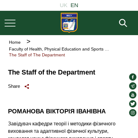
Основна
Skip
UK
EN
навіґація
to
main
Fill 
content
Breadcrumb
Home
Faculty of Health, Physical Education and Sports
The Staff of The Department
The Staff of the Department
soc
lin
soc
Share
lin
soc
lin
soc
РОМАНОВА ВІКТОРІЯ ІВАНІВНА
lin
soc
lin
Завідувач кафедри теорії і методики фізичного
виховання та адаптивної фізичної культури,