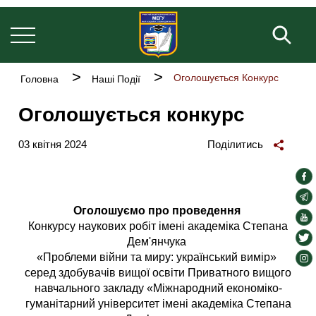
Основна
Перейти
навіґація
до
Пош
основного
вмісту
Рядок
Оголошується Конкурс
Головна
Наші Події
навіґації
Оголошується конкурс
03 квітня 2024
Поділитись
soc
lin
soc
Оголошуємо про проведення
lin
soc
Конкурсу наукових робіт імені академіка Степана
lin
soc
Дем'янчука
lin
«Проблеми війни та миру: український вимір»
soc
серед здобувачів вищої освіти Приватного вищого
lin
навчального закладу «Міжнародний економіко-
гуманітарний університет імені академіка Степана