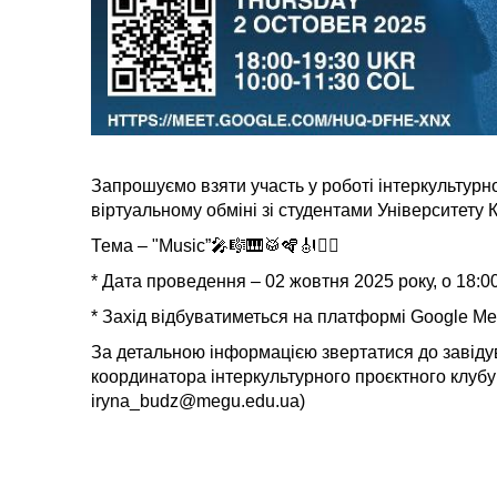
Запрошуємо взяти участь у роботі інтеркультурно
віртуальному обміні зі студентами Університету К
Тема – "Music”🎤🎼🎹🥁🪇🎻🪉🪈
* Дата проведення – 02 жовтня 2025 року, о 18:00
* Захід відбуватиметься на платформі Google Me
За детальною iнформацiєю звертатися до завіду
координатора iнтеркультурного проєктного клубу "
iryna_budz@megu.edu.ua)