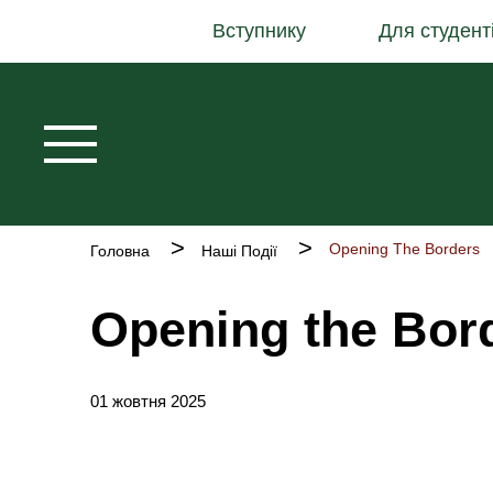
Основна
Перейти
Вступнику
Для студент
навіґація
до
основного
вмісту
Рядок
Opening The Borders
Головна
Наші Події
навіґації
Opening the Bor
01 жовтня 2025