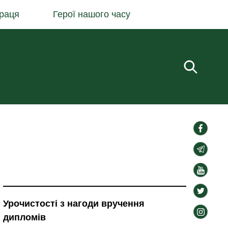
раця
Герої нашого часу
Пошук.
social-
links
social-
links
social-
links
social-
links
Урочистості з нагоди вручення
social-
дипломів
links