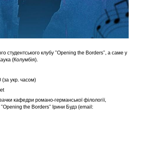
го студентського клубу "Opening the Borders", а саме у
аука (Колумбія).
 (за укр. часом)
et
вачки кафедри романо-германської філології,
Opening the Borders" Ірини Будз (email: