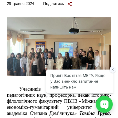
29 травня 2024
Поділитись
Учасників заходу привітали
докторка
педагогічних наук, професорка, декан історико-
філологічного факультету ПВНЗ «Міжнародний
економіко-гуманітарний університет імені
академіка Степана Дем’янчука»
Таміла Груба,