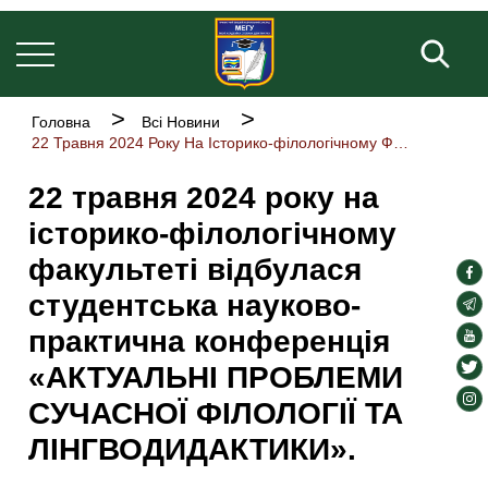
Основна
Перейти
навіґація
до
Пош
основного
вмісту
Рядок
Головна
Всі Новини
навіґації
22 Травня 2024 Року На Історико-філологічному Факультеті Відбулася Студентська Науково-практична Конференція «АКТУАЛЬНІ ПРОБЛЕМИ СУЧАСНОЇ ФІЛОЛОГІЇ ТА ЛІНГВОДИДАКТИКИ».
22 травня 2024 року на
історико-філологічному
факультеті відбулася
soc
студентська науково-
lin
soc
lin
практична конференція
soc
lin
soc
«АКТУАЛЬНІ ПРОБЛЕМИ
lin
soc
СУЧАСНОЇ ФІЛОЛОГІЇ ТА
lin
ЛІНГВОДИДАКТИКИ».