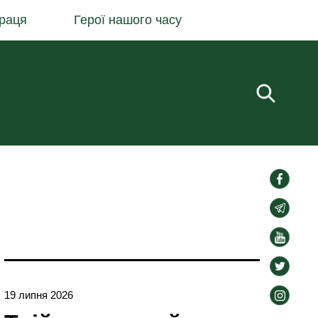
раця
Герої нашого часу
Пошук.
social-
links
social-
links
social-
links
social-
links
social-
19 липня 2026
links