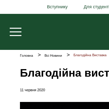
Основна
Перейти
Вступнику
Для студент
навіґація
до
основного
вмісту
Рядок
Благодійна Виставка
Головна
Всі Новини
навіґації
Благодійна вис
11 червня 2020