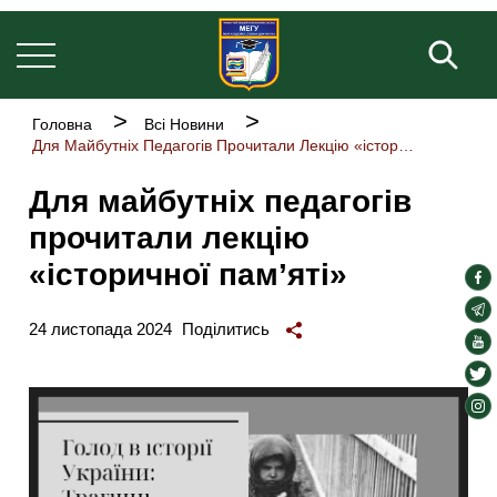
Основна
Перейти
навіґація
до
Пош
основного
вмісту
Рядок
Головна
Всі Новини
навіґації
Для Майбутніх Педагогів Прочитали Лекцію «історичної Пам’яті»
Для майбутніх педагогів
прочитали лекцію
«історичної пам’яті»
soc
lin
soc
24 листопада 2024
Поділитись
lin
soc
lin
soc
lin
soc
lin