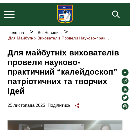
Основна
Перейти
навіґація
до
Пош
основного
вмісту
Рядок
Головна
Всі Новини
навіґації
Для Майбутніх Вихователів Провели Науково-практичний “калейдоскоп” Патріотичних Та Творчих Ідей
Для майбутніх вихователів
провели науково-
практичний “калейдоскоп”
soc
патріотичних та творчих
lin
soc
lin
ідей
soc
lin
soc
lin
25 листопада 2025
Поділитись
soc
lin