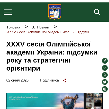
Основна
Перейти
навіґація
до
Пош
основного
вмісту
Рядок
Головна
Всі Новини
навіґації
ХХХV Сесія Олімпійської Академії України: Підсумки Року Та Стратегічні Орієнтири
ХХХV сесія Олімпійської
академії України: підсумки
року та стратегічні
soc
орієнтири
lin
soc
lin
soc
02 січня 2026
Поділитись
lin
soc
lin
soc
lin