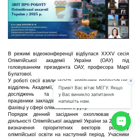
В режимі відеоконференції відбулася ХХХV сесія
Олімпійської академії України (ОАУ) під
головуванням президента ОАУ, професора Марії
Булатової.
У роботі сесії взяли участь керівники регіональних
відділень Академії, очільники центрів олімпійських
досліджень та освіти, науково-педагогічні
працівники закладів вищої освіти, а також провідні
фахівці у сфері олімпійського руху.
Порядок денний засідання охоплював аналіз
діяльності Олімпійської академії України за 2025 рік,
визначення пріоритетних векторів розвитку
олімпійської освіти на наступний період. Учасники