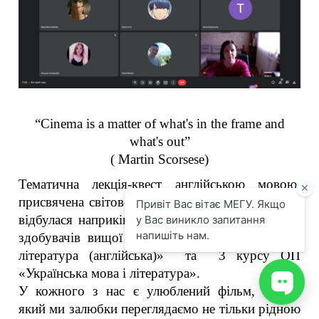
“Cinema is a matter of what's in the frame and
what's out”
( Martin Scorsese)
Тематична лекція-квест англійською мовою,
присвячена світовому мистецтву кінематографа,
відбулася наприкінці навчального семестру для
здобувачів вищої освіти 2 курсу ОП «Мова і
література (англійська)» та 3 курсу ОП
«Українська мова і література».
У кожного з нас є улюблений фільм, серіал,
який ми залюбки переглядаємо не тільки рідною