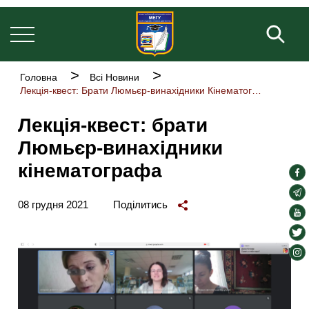
Основна
Перейти
навіґація
до
Пош
основного
вмісту
Рядок
Головна
Всі Новини
навіґації
Лекція-квест: Брати Люмьєр-винахідники Кінематографа
Лекція-квест: брати
Люмьєр-винахідники
кінематографа
soc
lin
soc
08 грудня 2021
Поділитись
lin
soc
lin
soc
lin
soc
lin