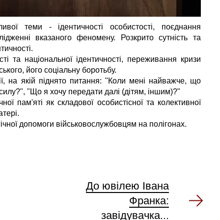
вої теми - ідентичності особистості, поєднання
слідженні вказаного феномену. Розкрито сутність та
тичності.
сті та національної ідентичності, переживання кризи
ького, його соціальну боротьбу.
ії, на якій піднято питання: "Коли мені найважче, що
силу?", "Що я хочу передати далі (дітям, іншим)?"
ної пам'яті як складової особистісної та колективної
атері.
ічної допомоги військовослужбовцям на полігонах.
До ювілею Івана
Франка:
завідувачка...