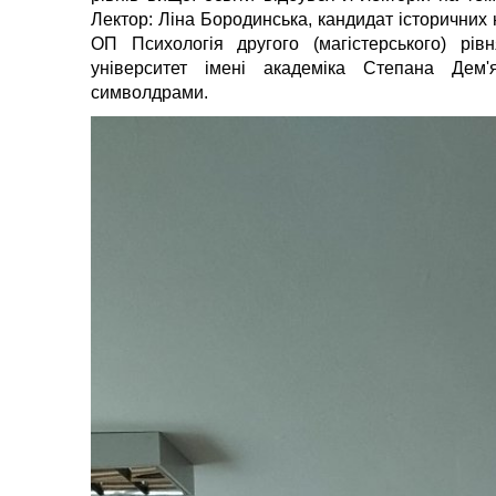
Лектор: Ліна Бородинська, кандидат історичних 
ОП Психологія другого (магістерського) рі
університет імені академіка Степана Дем'
символдрами.