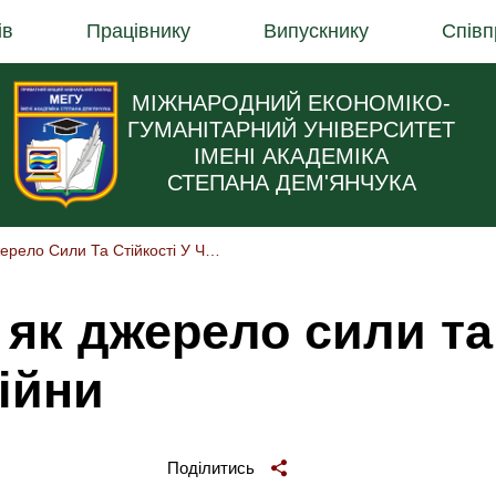
ів
Працівнику
Випускнику
Співп
МІЖНАРОДНИЙ ЕКОНОМІКО-
ГУМАНІТАРНИЙ УНІВЕРСИТЕТ
ІМЕНІ АКАДЕМІКА
СТЕПАНА ДЕМ'ЯНЧУКА
Лекторій Історія Як Джерело Сили Та Стійкості У Час Війни
я як джерело сили та
війни
Поділитись