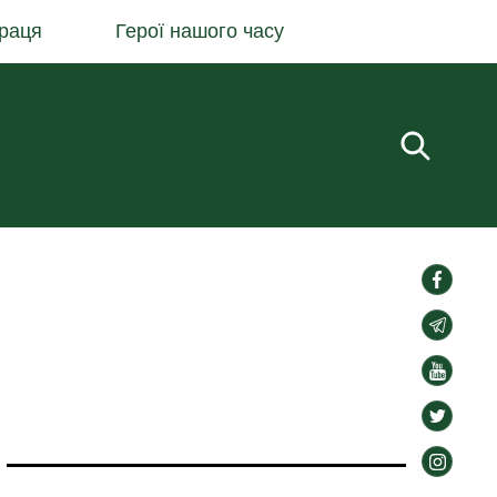
раця
Герої нашого часу
Пошук.
social-
links
social-
links
social-
links
social-
links
social-
links