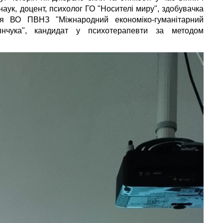
наук, доцент, психолог ГО "Носителі миру", здобувачка
вня ВО ПВНЗ "Міжнародний економіко-гуманітарний
янчука", кандидат у психотерапевти за методом