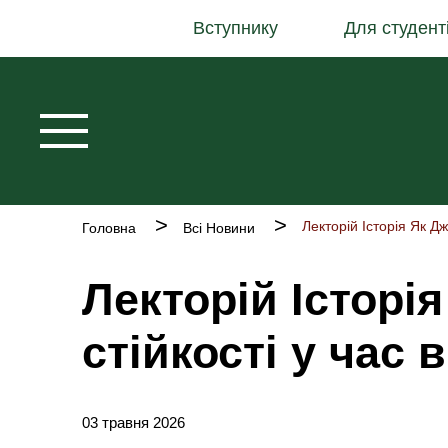
Основна
Перейти
Вступнику
Для студент
навіґація
до
основного
вмісту
Рядок
Головна
Всі Новини
навіґації
Лекторій Історі
стійкості у час 
03 травня 2026