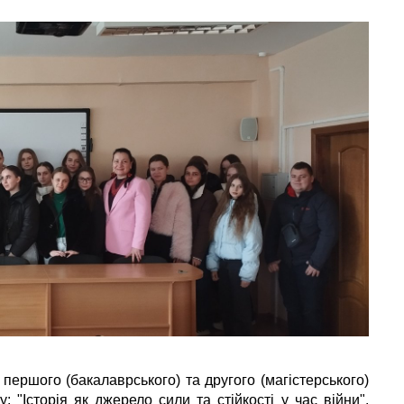
першого (бакалаврського) та другого (магістерського)
: "Історія як джерело сили та стійкості у час війни".