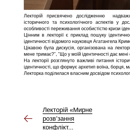
Лекторій присвячено дослідженню надважли
історичного та психологічного аспектів у до
особливості переживання особистістю кризи іден
Цінним в лекторії є приклад пошуку ідентично
ідентичності відомого науковця Агатангела Кримс
Цікавою була дискусія, організована на лектор
мене тримає?", "Що у моїй ідентичності дає мені 
На лекторії розглянуто важливі питання історич
ідентичності, що формує архетип воїна, борця, м
Лекторка поділилася власним досвідом психолог
Лекторій «Мирне
розв’зання
конфлікт...