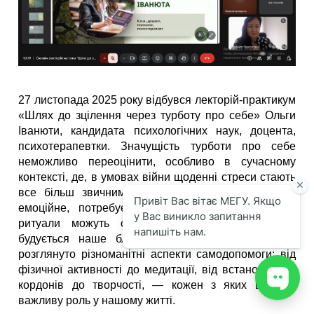
27 листопада 2025 року відбувся лекторій-практикум
«Шлях до зцілення через турботу про себе» Ольги
Іванюти, кандидата психологічних наук, доцента,
психотерапевтки. Значущість турботи про себе
неможливо переоцінити, особливо в сучасному
контексті, де, в умовах війни щоденні стреси стають
все більш звичними. Здоров'я, як фізичне, так і
емоційне, потребує уваги та підтримки, і саме
ритуали можуть стати тією основою, на якій
будується наше благополуччя. На лекторії було
розглянуто різноманітні аспекти самодопомоги: від
фізичної активності до медитації, від встановлення
кордонів до творчості, — кожен з яких відіграє
важливу роль у нашому житті.