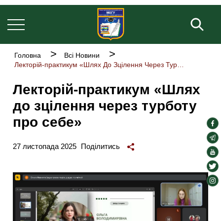
Основна
Перейти
навіґація
до
Пош
основного
вмісту
Рядок
Головна
Всі Новини
навіґації
Лекторій-практикум «Шлях До Зцілення Через Турботу Про Себе»
Лекторій-практикум «Шлях
до зцілення через турботу
про себе»
soc
lin
soc
27 листопада 2025
Поділитись
lin
soc
lin
soc
lin
soc
lin