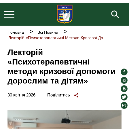
Основна
Перейти
навіґація
до
Пош
основного
вмісту
Рядок
Головна
Всі Новини
навіґації
Лекторій «Психотерапевтичні Методи Кризової Допомоги Дорослим Та Дітям»
Лекторій
«Психотерапевтичні
методи кризової допомоги
soc
дорослим та дітям»
lin
soc
lin
soc
30 квітня 2026
Поділитись
lin
soc
lin
soc
lin