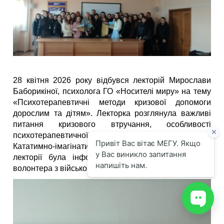
28 квітня 2026 року відбувся лекторій Мирослави
Баборикіної, психолога ГО «Носителі миру» на тему
«Психотерапевтичні методи кризової допомоги
дорослим та дітям». Лекторка розглянула важливі
питання кризового втручання, особливості
психотерапевтичної допомоги в методах КТП та
Кататимно-імагінативній психотерапії. Цінним на
лекторії була інформація щодо її діяльності як
волонтера з військовослужбовцями.