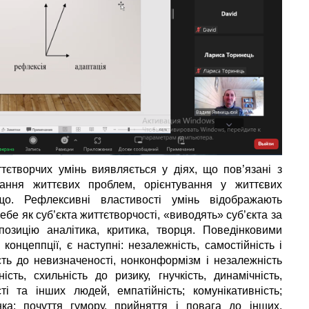
ттєтворчих умінь виявляється у діях, що пов’язані з
зання життєвих проблем, орієнтування у життєвих
що. Рефлексивні властивості умінь відображають
бе як суб’єкта життєтворчості, «виводять» суб’єкта за
позицію аналітика, критика, творця. Поведінковими
онцеппції, є наступні: незалежність, самостійність і
сть до невизначеності, нонконформізм і незалежність
ість, схильність до ризику, гнучкість, динамічність,
і та інших людей, емпатійність; комунікативність;
нка; почуття гумору, прийняття і повага до інших,