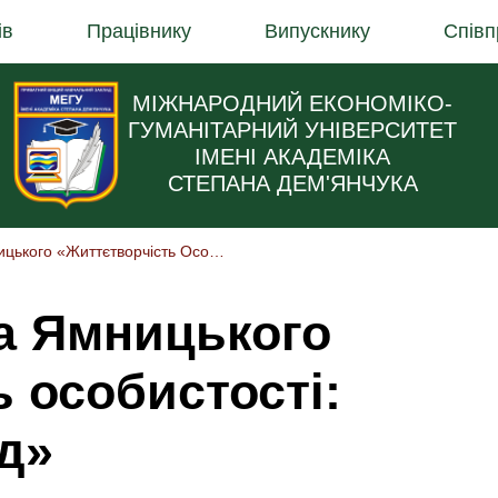
ів
Працівнику
Випускнику
Співп
МІЖНАРОДНИЙ ЕКОНОМІКО-
ГУМАНІТАРНИЙ УНІВЕРСИТЕТ
ІМЕНІ АКАДЕМІКА
СТЕПАНА ДЕМ'ЯНЧУКА
Лекторій Вадима Ямницького «Життєтворчість Особистості: Системний Підхід»
а Ямницького
 особистості:
д»