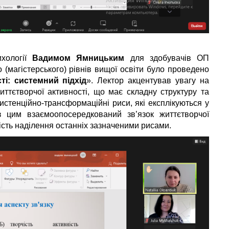
хології
Вадимом Ямницьким
для здобувачів ОП
 (магістерського) рівнів вищої освіти було проведено
ті: системний підхід
». Лектор акцентував увагу на
иттєтворчої активності, що має складну структуру та
истенційно-трансформаційні риси, які експлікуються у
 з цим взаємоопосередкований зв’язок життєтворчої
вість наділення останніх зазначеними рисами.