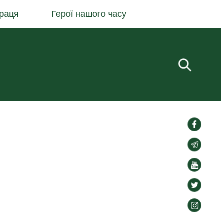
раця
Герої нашого часу
Пошук.
social-
links
social-
links
social-
links
social-
links
social-
links