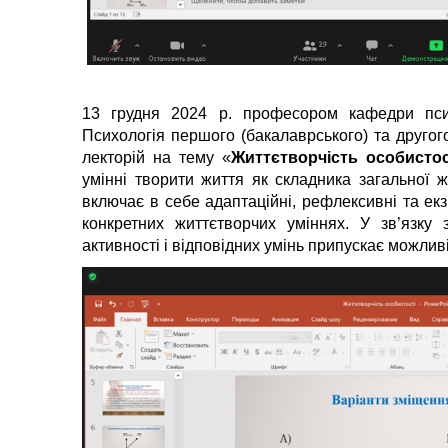
13 грудня 2024 р. професором кафедри пси
Психологія першого (бакалаврського) та другого
лекторій на тему «
Життєтворчість особистос
умінні творити життя як складника загальної ж
включає в себе адаптаційні, рефлексивні та екз
конкретних життєтворчих уміннях. У зв’язку
активності і відповідних умінь припускає можли