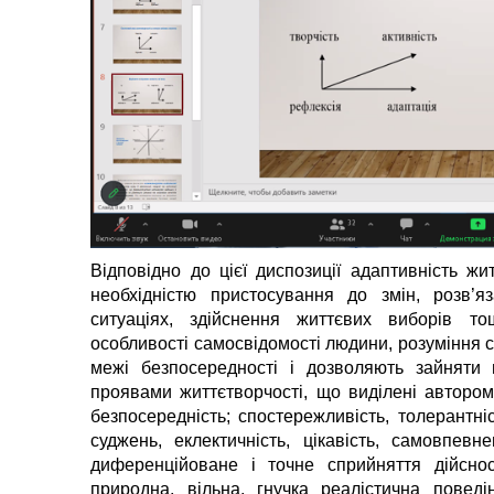
Відповідно до цієї диспозиції адаптивність жи
необхідністю пристосування до змін, розв’я
ситуаціях, здійснення життєвих виборів то
особливості самосвідомості людини, розуміння се
межі безпосередності і дозволяють зайняти 
проявами життєтворчості, що виділені автором к
безпосередність; спостережливість, толерантні
суджень, еклектичність, цікавість, самовпевнен
диференційоване і точне сприйняття дійсност
природна, вільна, гнучка реалістична поведі