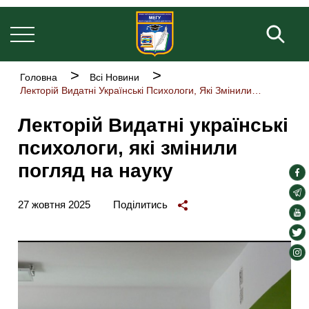
Основна
Перейти
навіґація
до
Пош
основного
вмісту
Рядок
Головна
Всі Новини
навіґації
Лекторій Видатні Українські Психологи, Які Змінили Погляд На Науку
Лекторій Видатні українські
психологи, які змінили
погляд на науку
soc
lin
soc
27 жовтня 2025
Поділитись
lin
soc
lin
soc
lin
soc
lin