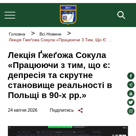
Welcome
Основна
Перейти
to
навіґація
до
Пош
All
основного
in
One
вмісту
Accessibility
Рядок
Головна
Всі Новини
screen
навіґації
Лекція Ґжеґожа Сокула «Працюючи З Тим, Що Є: Депресія Та Скрутне Становище Реальності В Польщі В 90-х Рр.»
reader.
To
Лекція Ґжеґожа Сокула
start
the
«Працюючи з тим, що є:
All
in
депресія та скрутне
soc
One
становище реальності в
Accessibility
lin
soc
screen
lin
Польщі в 90-х рр.»
soc
reader,
press
lin
soc
"Ctrl
lin
24 квітня 2026
Поділитись
soc
+
/".
lin
This
shortcut
activates