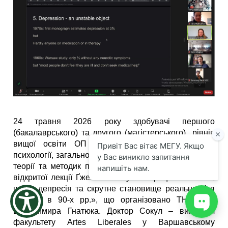
the
screen
reader
to
help
you
navigate
and
interact
with
the
content.
24 травня 2026 року здобувачі першого
(бакалаврського) та другого (магістерського) рівнів
вищої освіти ОП Психологія та НПП кафедр
психології, загальної педагогіки та дошкільної освіти,
теорії та методик початкової освіти доєдналися до
відкритої лекції Ґжеґожа Сокула «Працюючи з тим,
що є: депресія та скрутне становище реальності в
Польщі в 90-х рр.», що організовано ТНПУ ім.
Володимира Гнатюка. Доктор Сокул – викладач
факультету Artes Liberales у Варшавському