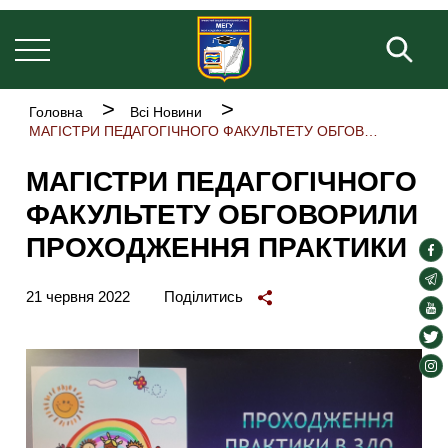
Основна
Перейти
навіґація
до
Пош
основного
вмісту
Рядок
Головна
Всі Новини
навіґації
МАГІСТРИ ПЕДАГОГІЧНОГО ФАКУЛЬТЕТУ ОБГОВОРИЛИ ПРОХОДЖЕННЯ ПРАКТИКИ
МАГІСТРИ ПЕДАГОГІЧНОГО
ФАКУЛЬТЕТУ ОБГОВОРИЛИ
ПРОХОДЖЕННЯ ПРАКТИКИ
soc
lin
soc
21 червня 2022
Поділитись
lin
soc
lin
soc
lin
soc
lin