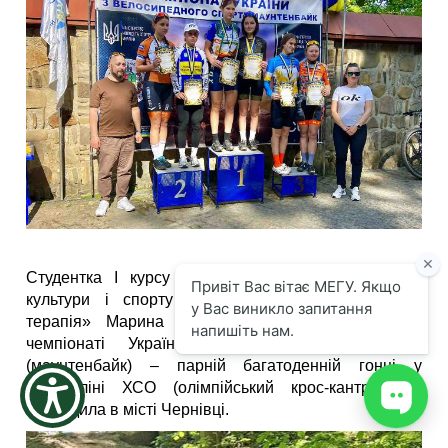
the
screen
reader
to
help
you
navigate
and
interact
with
the
content.
Студентка І курсу факультету здоров’я, фізичної
культури і спорту освітньої програми «Фізична
терапія» Марина Майструк здобула І місце у
чемпіонаті України з велосипедного спорту
(маунтенбайк) ‒ парній багатоденній гонці у
дисципліні ХСО (олімпійський крос-кантрі), що
проходила в місті Чернівці.