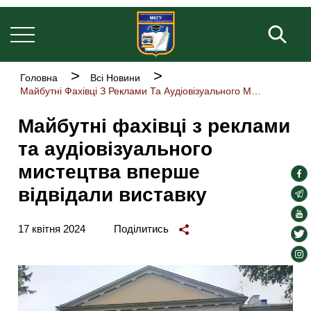
Основна
Перейти
навіґація
до
Пош
основного
вмісту
Рядок
Головна
Всі Новини
навіґації
Майбутні Фахівці З Реклами Та Аудіовізуального Мистецтва Вперше Відвідали Виставку
Майбутні фахівці з реклами
та аудіовізуального
мистецтва вперше
soc
відвідали виставку
lin
soc
lin
soc
17 квітня 2024
Поділитись
lin
soc
lin
soc
lin