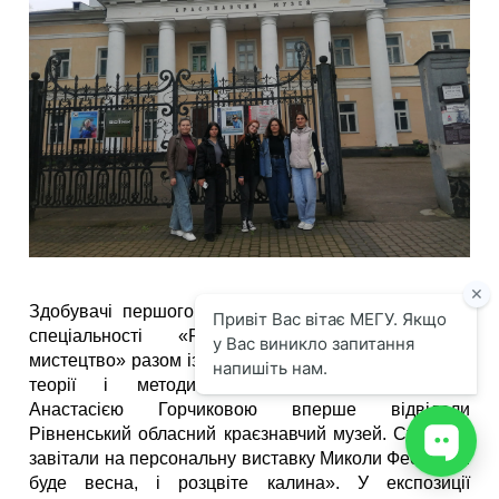
Здобувачі першого курсу факультету журналістики
спеціальності «Реклама та аудіовізуальне
мистецтво» разом із старшою викладачкою кафедри
теорії і методики журналістської творчості
Анастасією Горчиковою вперше відвідали
Рівненський обласний краєзнавчий музей. Студенти
завітали на персональну виставку Миколи Фесюка «І
буде весна, і розцвіте калина». У експозиції