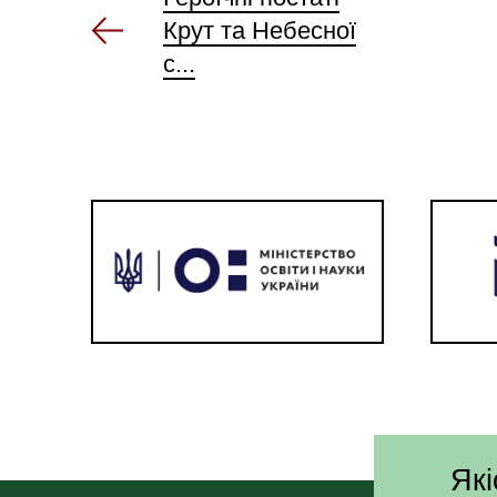
Крут та Небесної
с...
Які