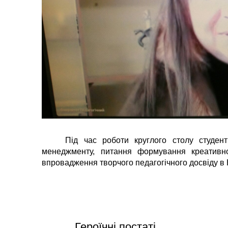
Під час роботи круглого столу студенти т
менеджменту, питання формування креативнос
впровадження творчого педагогічного досвіду в
Героїчні постаті