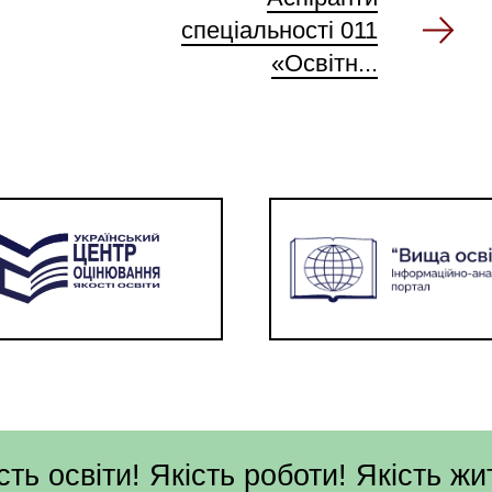
спеціальності 011
«Освітн...
сть освіти! Якість роботи! Якість жи