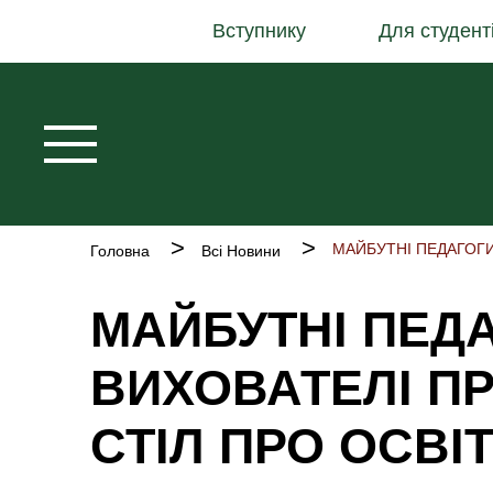
Основна
Перейти
Вступнику
Для студент
навіґація
до
основного
вмісту
Рядок
Головна
Всі Новини
навіґації
МАЙБУТНІ ПЕДА
ВИХОВАТЕЛІ П
СТІЛ ПРО ОСВ