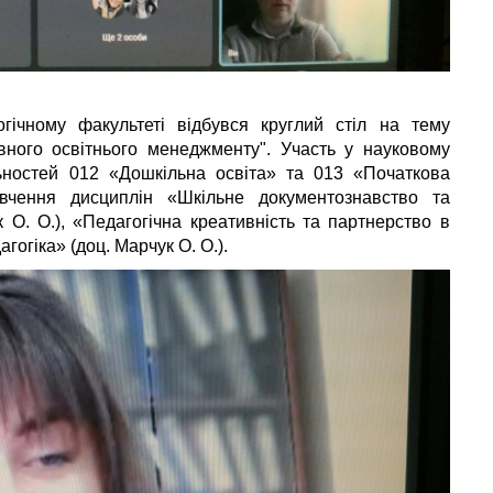
ічному факультеті відбувся круглий стіл на тему
ивного освітнього менеджменту". Участь у науковому
льностей 012 «Дошкільна освіта» та 013 «Початкова
вчення дисциплін «Шкільне документознавство та
 О. О.), «Педагогічна креативність та партнерство в
гогіка» (доц. Марчук О. О.).