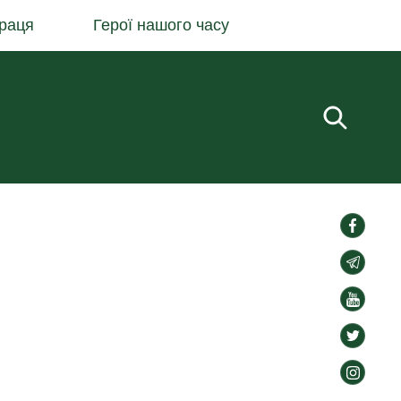
раця
Герої нашого часу
Пошук.
social-
links
social-
links
social-
links
social-
links
social-
links