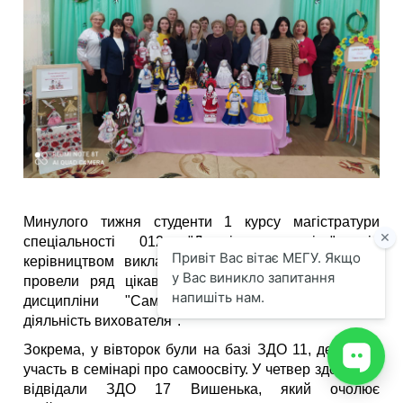
Минулого тижня студенти 1 курсу магістратури
спеціальності 012 "Дошкільна освіта" під
керівництвом викладача-стейкхолдера Лукашук Л.
провели ряд цікавих занять в рамках вивчення
дисципліни "Самоосвітня та просвітницька
діяльність вихователя".
Зокрема, у вівторок були на базі ЗДО 11, де брали
участь в семінарі про самоосвіту. У четвер здобувачі
відвідали ЗДО 17 Вишенька, який очолює