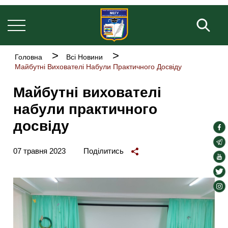
Основна
Перейти
навіґація
до
Пош
основного
вмісту
Рядок
Головна
Всі Новини
навіґації
Майбутні Вихователі Набули Практичного Досвіду
Майбутні вихователі
набули практичного
досвіду
soc
lin
soc
07 травня 2023
Поділитись
lin
soc
lin
soc
lin
soc
lin