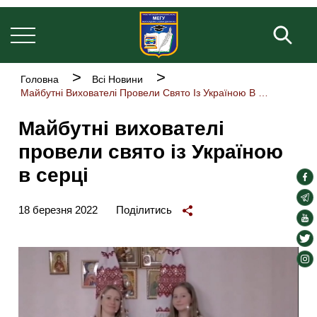
Основна
Перейти
навіґація
до
Пош
основного
вмісту
Рядок
Головна
Всі Новини
навіґації
Майбутні Вихователі Провели Свято Із Україною В Серці
Майбутні вихователі
провели свято із Україною
в серці
soc
lin
soc
18 березня 2022
Поділитись
lin
soc
lin
soc
lin
soc
lin