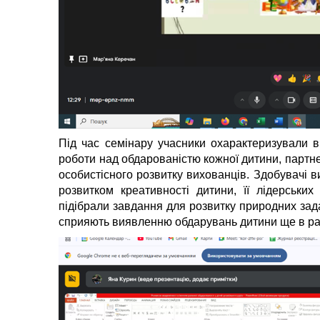
Під час семінару учасники охарактеризували 
роботи над обдарованістю кожної дитини, партне
особистісного розвитку вихованців. Здобувачі ви
розвитком креативності дитини, її лідерських
підібрали завдання для розвитку природних зада
сприяють виявленню обдарувань дитини ще в ра