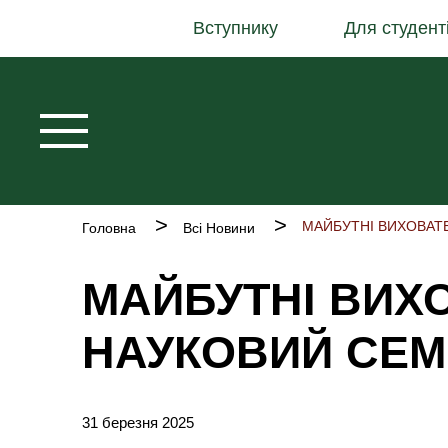
Основна
Перейти
Вступнику
Для студент
навіґація
до
основного
вмісту
Рядок
Головна
Всі Новини
навіґації
МАЙБУТНІ ВИХ
НАУКОВИЙ СЕМ
31 березня 2025