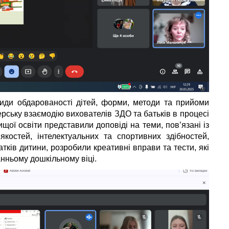
види обдарованості дітей, форми, методи та прийоми
рську взаємодію вихователів ЗДО та батьків в процесі
щої освіти представили доповіді на теми, пов’язані із
 якостей, інтелектуальних та спортивних здібностей,
тків дитини, розробили креативні вправи та тести, які
нньому дошкільному віці.