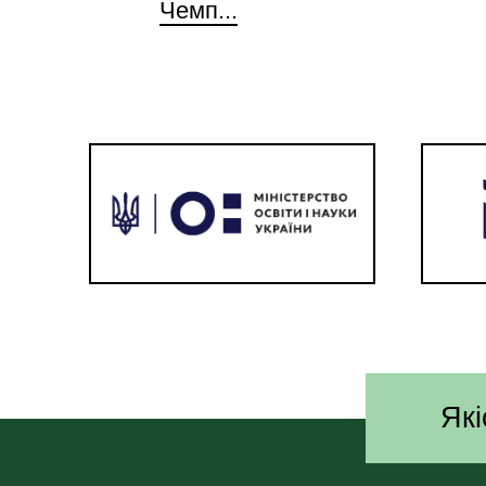
Чемп...
Які