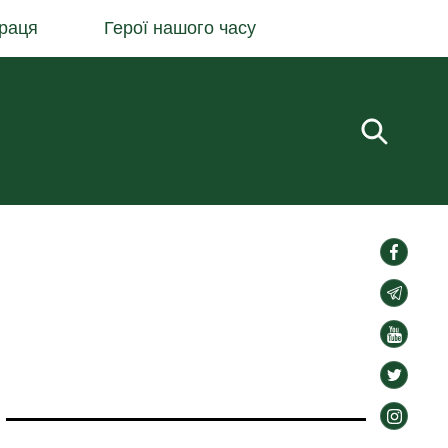
раця
Герої нашого часу
Пошук.
social-
links
social-
links
social-
links
social-
links
social-
links