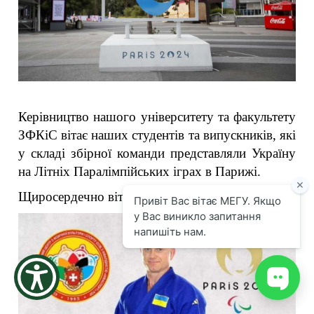
the
screen
reader
to
help
you
navigate
and
Керівництво нашого університету та факультету 
interact
with
ЗФКіС вітає наших студентів та випускників, які 
the
у складі збірної команди представляли Україну 
content.
на Літніх Паралімпійських іграх в Парижі.
Щиросердечно вітаємо із нагородами :