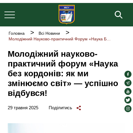
Основна
Перейти
навіґація
до
Пош
основного
вмісту
Рядок
Головна
Всі Новини
навіґації
Молодіжний Науково-практичний Форум «Наука Без Кордонів: Як Ми Змінюємо Світ» — Успішно Відбувся!
Молодіжний науково-
практичний форум «Наука
без кордонів: як ми
soc
змінюємо світ» — успішно
lin
soc
lin
відбувся!
soc
lin
soc
lin
29 травня 2025
Поділитись
soc
lin