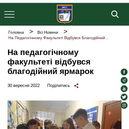
Основна
Перейти
навіґація
до
Пош
основного
вмісту
Рядок
Головна
Всі Новини
навіґації
На Педагогічному Факультеті Відбувся Благодійний Ярмарок
На педагогічному
факультеті відбувся
благодійний ярмарок
soc
lin
soc
30 вересня 2022
Поділитись
lin
soc
lin
soc
lin
soc
lin