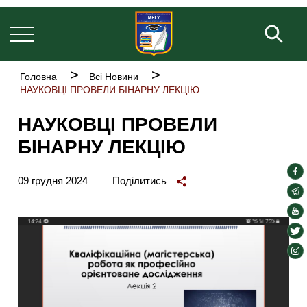
Основна
Перейти
навіґація
до
Пош
основного
вмісту
Рядок
Головна
Всі Новини
навіґації
НАУКОВЦІ ПРОВЕЛИ БІНАРНУ ЛЕКЦІЮ
НАУКОВЦІ ПРОВЕЛИ
БІНАРНУ ЛЕКЦІЮ
soc
09 грудня 2024
Поділитись
lin
soc
lin
soc
lin
soc
lin
soc
lin