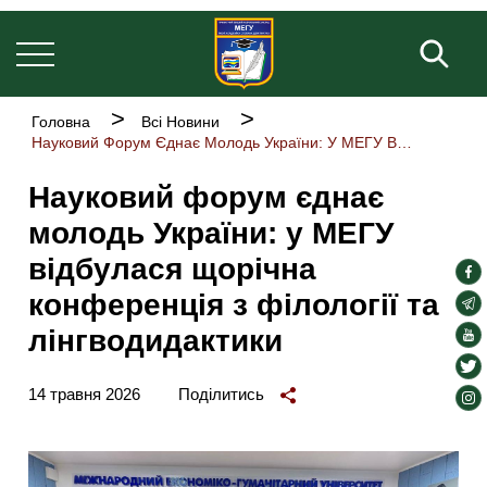
Основна
Перейти
навіґація
до
Пош
основного
вмісту
Рядок
Головна
Всі Новини
навіґації
Науковий Форум Єднає Молодь України: У МЕГУ Відбулася Щорічна Конференція З Філології Та Лінгводидактики
Науковий форум єднає
молодь України: у МЕГУ
відбулася щорічна
soc
конференція з філології та
lin
soc
lin
лінгводидактики
soc
lin
soc
lin
14 травня 2026
Поділитись
soc
lin