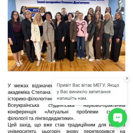
У межах відзначення Днів науки в МЕГУ імені
академіка Степана Дем’янчука 14 травня 2026р. на
історико-філологічному факультеті відбулася
Всеукраїнська студентська науково-практична
конференція «Актуальні проблеми сучасної
філології та лінгводидактики».
Цей захід, що вже став традиційним для нашого
університету, цьогоріч знову перетворився на