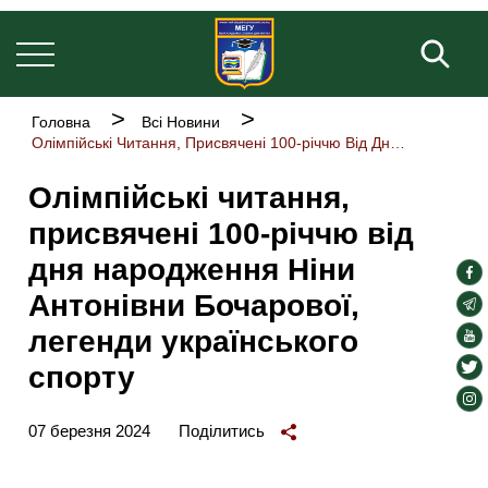
Welcome
Основна
Перейти
to
навіґація
до
Пош
All
основного
in
One
вмісту
Accessibility
Рядок
Головна
Всі Новини
screen
навіґації
Олімпійські Читання, Присвячені 100-річчю Від Дня Народження Ніни Антонівни Бочарової, Легенди Українського Спорту
reader.
To
Олімпійські читання,
start
the
присвячені 100-річчю від
All
in
дня народження Ніни
soc
One
Антонівни Бочарової,
Accessibility
lin
soc
screen
lin
легенди українського
soc
reader,
press
lin
soc
спорту
"Ctrl
lin
soc
+
/".
lin
07 березня 2024
Поділитись
This
shortcut
activates