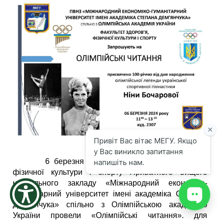
the
screen
reader
to
help
you
navigate
and
interact
with
the
content.
6 березня 2024 року факультет здоров’я, 
фізичної культури і спорту Приватного вищого 
навчального закладу «Міжнародний економіко-
гуманітарний університет імені академіка Степана 
Дем’янчука» спільно з Олімпійською академією 
України провели «Олімпійські читання». для 