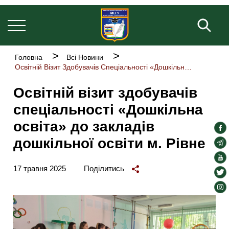
Основна
Перейти
навіґація
до
Пош
основного
вмісту
Рядок
Головна
Всі Новини
навіґації
Освітній Візит Здобувачів Спеціальності «Дошкільна Освіта» До Закладів Дошкільної Освіти М. Рівне
Освітній візит здобувачів
спеціальності «Дошкільна
освіта» до закладів
soc
дошкільної освіти м. Рівне
lin
soc
lin
soc
17 травня 2025
Поділитись
lin
soc
lin
soc
lin