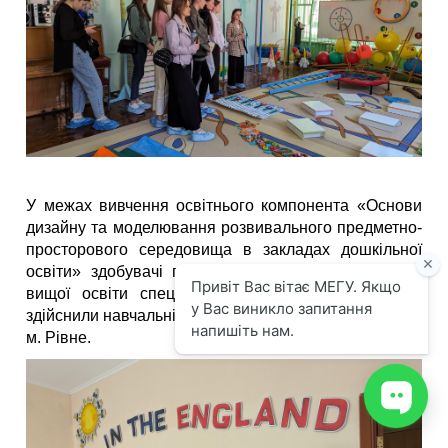
У межах вивчення освітнього компонента «Основи
дизайну та моделювання розвивального предметно-
просторового середовища в закладах дошкільної
освіти» здобувачі першого (бакалаврського) рівня
вищої освіти спеціальності А2 Дошкільна освіта
здійснили навчальні візити до ЗДО №17 та ЗДО №40
м. Рівне.