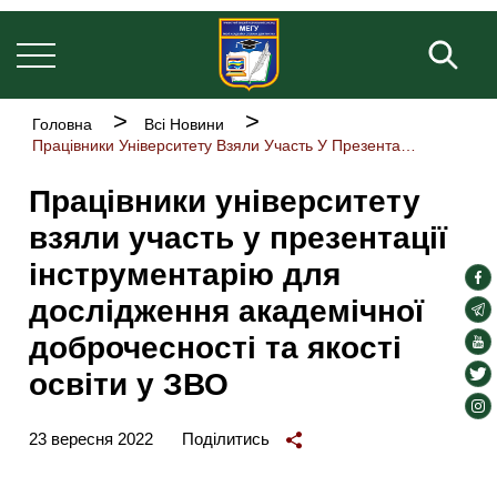
Welcome
Основна
Перейти
to
навіґація
до
Пош
All
основного
in
One
вмісту
Accessibility
Рядок
Головна
Всі Новини
screen
навіґації
Працівники Університету Взяли Участь У Презентації Інструментарію Для Дослідження Академічної Доброчесності Та Якості Освіти У ЗВО
reader.
To
Працівники університету
start
the
взяли участь у презентації
All
in
інструментарію для
soc
One
дослідження академічної
Accessibility
lin
soc
screen
lin
доброчесності та якості
soc
reader,
press
lin
soc
освіти у ЗВО
"Ctrl
lin
soc
+
/".
lin
23 вересня 2022
Поділитись
This
shortcut
activates