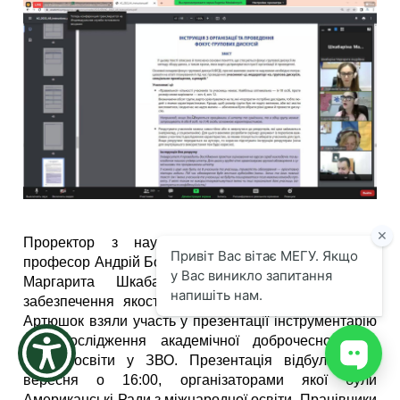
the
screen
reader
to
help
you
navigate
and
interact
with
the
content.
Проректор з наукової роботи університету -
професор Андрій Боровик, вчений секретар - доцент
Маргарита Шкабаріна та завідувач Центру
забезпечення якості вищої освіти доцент Вікторія
Артюшок взяли участь у презентації інструментарію
для дослідження академічної доброчесності та
якості освіти у ЗВО. Презентація відбулась 23
вересня о 16:00, організаторами якої були
Американські Ради з міжнародної освіти. Працівники