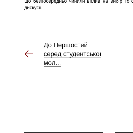
що безпосередньо чинили вплив на вибір того
дискусії.
До Першостей
серед студентської
мол...