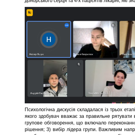
донорського серця та 4-х пацієнтів лікарні, які з
Психологічна дискусія складалася із трьох етап
якого здобувач вважає за правильне рятувати в
групове обговорення, що включало переконання
рішення; 3) вибір лідера групи. Важливим напри