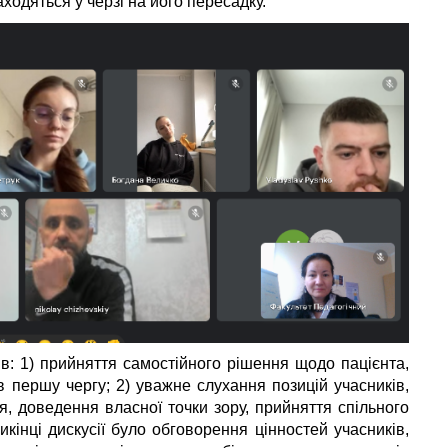
находяться у черзі на його пересадку.
ів: 1) прийняття самостійного рішення щодо пацієнта,
 першу чергу; 2) уважне слухання позицій учасників,
, доведення власної точки зору, прийняття спільного
кінці дискусії було обговорення цінностей учасників,