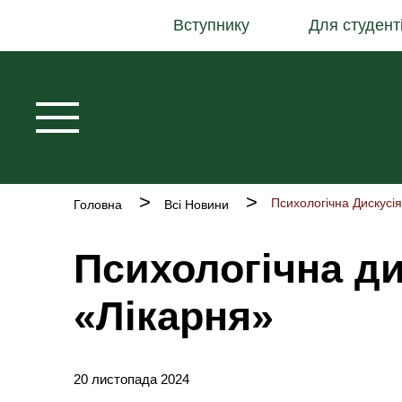
Основна
Перейти
Вступнику
Для студент
навіґація
до
основного
вмісту
Рядок
Психологічна Дискусі
Головна
Всі Новини
навіґації
Психологічна ди
«Лікарня»
20 листопада 2024