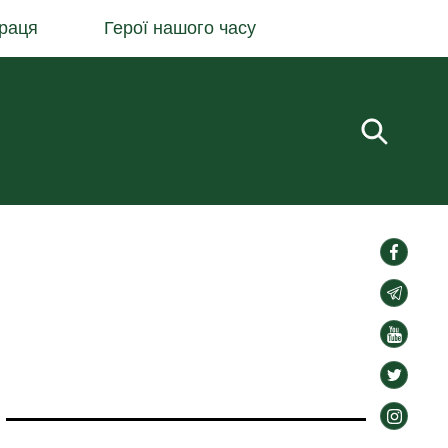
раця
Герої нашого часу
Пошук.
social-
links
social-
links
social-
links
social-
links
social-
links