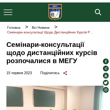
Основна
Перейти
навіґація
до
Пош
основного
вмісту
Рядок
Головна
Всі Новини
навіґації
Семінари-консультації Щодо Дистанційних Курсів Розпочалися В МЕГУ
Семінари-консультації
щодо дистанційних курсів
розпочалися в МЕГУ
soc
lin
soc
15 червня 2023
Поділитись
lin
soc
lin
soc
lin
soc
lin