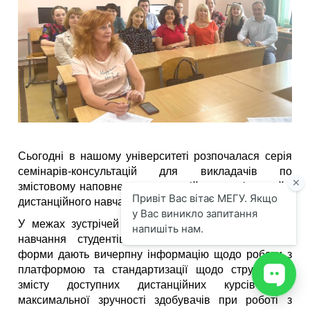
Сьогодні в нашому університеті розпочалася серія
семінарів-консультацій для викладачів по
змістовому наповненню дистанційних курсів в сайті
дистанційного навчання університету Moodle.
У межах зустрічей працівники відділу координації
навчання студентів з елементами дистанційної
форми дають вичерпну інформацію щодо роботи з
платформою та стандартизації щодо структури і
змісту доступних дистанційних курсів для
максимальної зручності здобувачів при роботі з