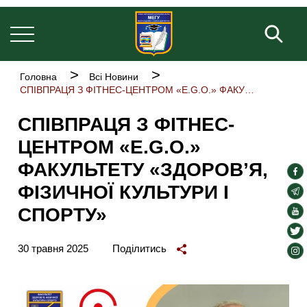
Основна
Перейти
навіґація
до
Пош
основного
вмісту
Рядок
Головна
Всі Новини
навіґації
СПІВПРАЦЯ З ФІТНЕС-ЦЕНТРОМ «E.G.O.» ФАКУЛЬТЕТУ «ЗДОРОВ’Я, ФІЗИЧНОЇ КУЛЬТУРИ І СПОРТУ»
СПІВПРАЦЯ З ФІТНЕС-
ЦЕНТРОМ «E.G.O.»
ФАКУЛЬТЕТУ «ЗДОРОВ’Я,
soc
ФІЗИЧНОЇ КУЛЬТУРИ І
lin
soc
lin
СПОРТУ»
soc
lin
soc
lin
30 травня 2025
Поділитись
soc
lin