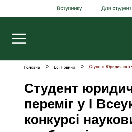
Основна
Перейти
Вступнику
Для студент
навіґація
до
основного
вмісту
Рядок
Головна
Всі Новини
навіґації
Студент юридич
переміг у І Все
конкурсі науков