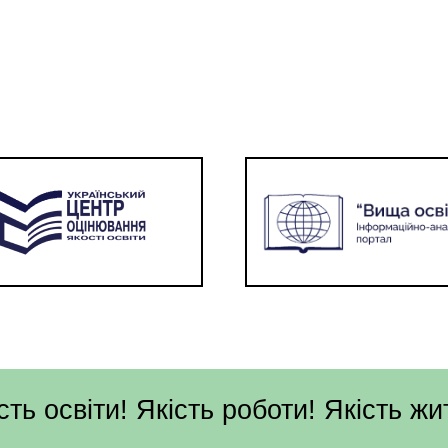
сть освіти! Якість роботи! Якість жи