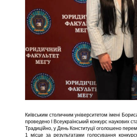
Київським столичним університетом імені Бориса
проведено І Всеукраїнський конкурс наукових ста
Традиційно, у День Конституції оголошено перем
1 місце за результатами голосування конкурсн