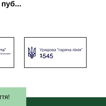
пуб...
ття!