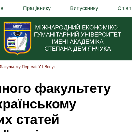
ів
Працівнику
Випускнику
Співп
МІЖНАРОДНИЙ ЕКОНОМІКО-
ГУМАНІТАРНИЙ УНІВЕРСИТЕТ
ІМЕНІ АКАДЕМІКА
СТЕПАНА ДЕМ'ЯНЧУКА
Студент Юридичного Факультету Переміг У І Всеукраїнському Конкурсі Наукових Статей Здобувачів Вищої Освіти З Конституційного Права
ного факультету
українському
их статей