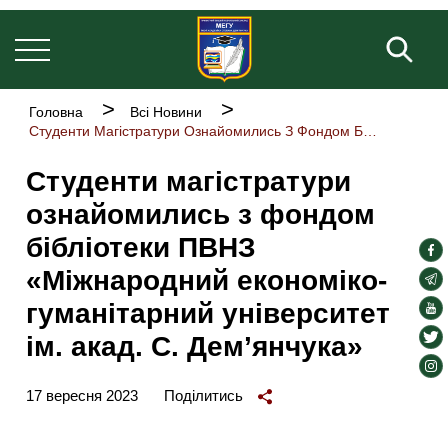
Основна
Перейти
навіґація
до
Пош
основного
вмісту
Рядок
Головна
Всі Новини
навіґації
Студенти Магістратури Ознайомились З Фондом Бібліотеки ПВНЗ «Міжнародний Економіко-гуманітарний Університет Ім. Акад. С. Дем’янчука»
Студенти магістратури
ознайомились з фондом
бібліотеки ПВНЗ
soc
«Міжнародний економіко-
lin
soc
lin
гуманітарний університет
soc
lin
soc
ім. акад. С. Дем’янчука»
lin
soc
lin
17 вересня 2023
Поділитись