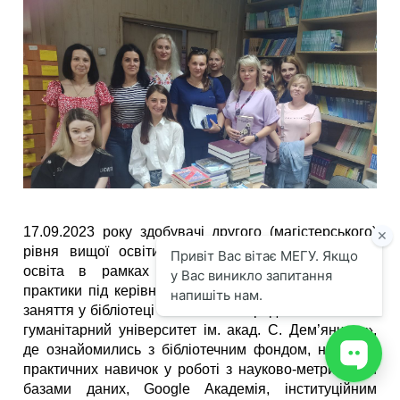
17.09.2023 року здобувачі другого (магістерського)
рівня вищої освіти спеціальності 012 Дошкільна
освіта в рамках проходження переддипломної
практики під керівництвом Лілії Мельничук провели
заняття у бібліотеці ПВНЗ «Міжнародний економіко-
гуманітарний університет ім. акад. С. Дем’янчука»,
де ознайомились з бібліотечним фондом, набувши
практичних навичок у роботі з науково-метричними
базами даних, Google Академія, інституційним