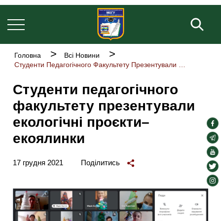
Основна
Перейти
навіґація
до
Пош
основного
вмісту
Рядок
Головна
Всі Новини
навіґації
Студенти Педагогічного Факультету Презентували Екологічні Проєкти–екоялинки
Студенти педагогічного
факультету презентували
екологічні проєкти–
soc
екоялинки
lin
soc
lin
soc
17 грудня 2021
Поділитись
lin
soc
lin
soc
lin