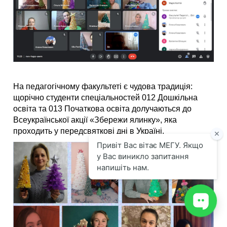
На
педагогічному факультеті є чудова традиція:
щорічно
студенти спеціальностей 012 Дошкільна
освіта та 013 Початкова освіта
долуч
а
ються
до
Всеукраїнської акції «Збережи ялинку», яка
проходить у передсвяткові дні
в Україні
.