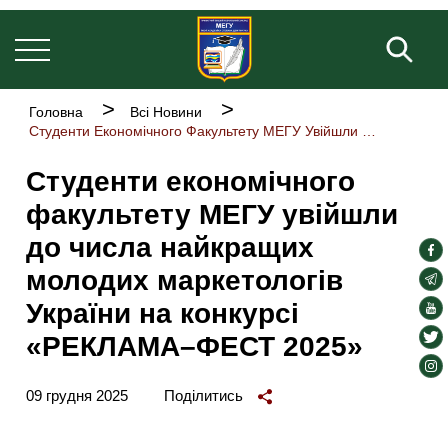
Основна
Перейти
навіґація
до
Пош
основного
вмісту
Рядок
Головна
Всі Новини
навіґації
Студенти Економічного Факультету МЕГУ Увійшли До Числа Найкращих Молодих Маркетологів України На Конкурсі «РЕКЛАМА–ФЕСТ 2025»
Студенти економічного
факультету МЕГУ увійшли
до числа найкращих
soc
молодих маркетологів
lin
soc
lin
України на конкурсі
soc
lin
soc
«РЕКЛАМА–ФЕСТ 2025»
lin
soc
lin
09 грудня 2025
Поділитись