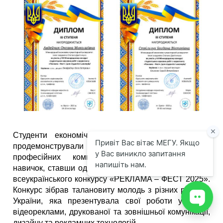
Студенти економічного факультету МЕГУ знову
продемонстрували високий рівень креативності,
професійних компетентностей та практичних
навичок, ставши одними з переможців престижного
всеукраїнського конкурсу «РЕКЛАМА – ФЕСТ 2025».
Конкурс зібрав талановиту молодь з різних регіонів
України, яка презентувала свої роботи у сфері
відеореклами, друкованої та зовнішньої комунікації,
дизайну та рекламних технологій.