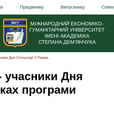
ів
Працівнику
Випускнику
Співп
МІЖНАРОДНИЙ ЕКОНОМІКО-
ГУМАНІТАРНИЙ УНІВЕРСИТЕТ
ІМЕНІ АКАДЕМІКА
СТЕПАНА ДЕМ'ЯНЧУКА
Студенти МЕГУ - Учасники Дня Спільнодії У Рамках Програми «HowAreU»
- учасники Дня
мках програми