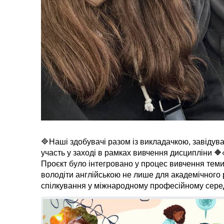
🔷Наші здобувачі разом із викладачкою, завіду
участь у заході в рамках вивчення дисципліни 
Проєкт було інтегровано у процес вивчення тем
володіти англійською не лише для академічного р
спілкування у міжнародному професійному сере