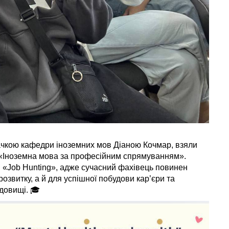
вачкою кафедри іноземних мов Діаною Кочмар, взяли
🔶«Іноземна мова за професійним спрямуванням».
и «Job Hunting», адже сучасний фахівець повинен
озвитку, а й для успішної побудови кар’єри та
довищі. 🎓