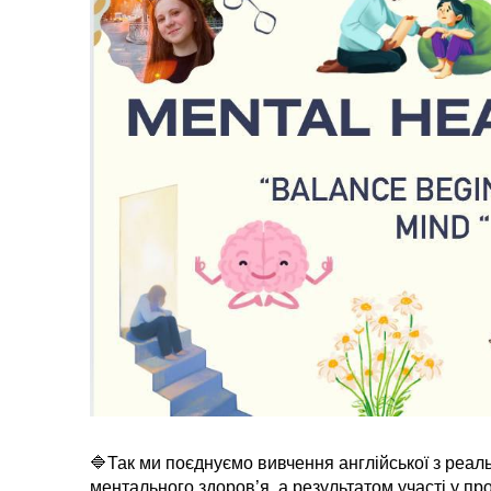
🔷Так ми поєднуємо вивчення англійської з реа
ментального здоров’я, а результатом участі у про