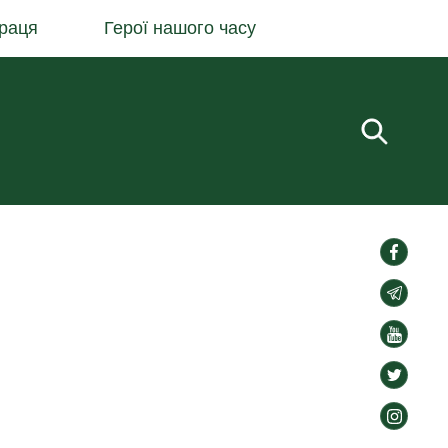
раця
Герої нашого часу
Пошук.
social-
links
social-
links
social-
links
social-
links
social-
links