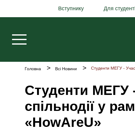
Основна
Перейти
Вступнику
Для студент
навіґація
до
основного
вмісту
Рядок
Головна
Всі Новини
навіґації
Студенти МЕГУ 
спільнодії у ра
«HowAreU»