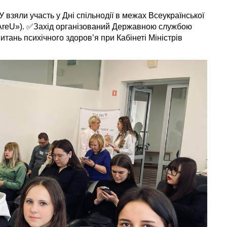
взяли участь у Дні спільнодії в межах Всеукраїнської
AreU»). ✅Захід організований Державною службою
итань психічного здоров’я при Кабінеті Міністрів