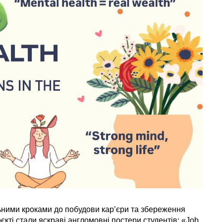
льними кроками до побудови кар’єри та збереження
єкті стали яскраві англомовні постери студентів: «Job