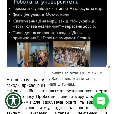
the
screen
reader
to
help
you
navigate
and
interact
with
the
content.
На початку травня в Україні проводять урочисті
заходи, присвячені перемозі над фашизмом в другій
світовій війні та пам’яті безневинних жертв
воєнного часу. Проблеми війни та миру є особливо
актуальними для здобувачів освіти та викладачів
нашого університету, адже засновник нашого
закладу академік Степан Дем’янчук є