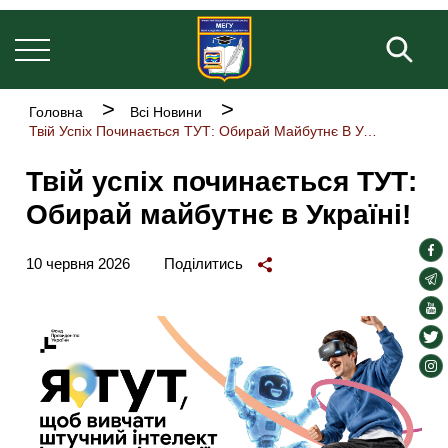
Основна
Перейти
навіґація
до
Пош
основного
вмісту
Рядок
Головна
Всі Новини
навіґації
Твій Успіх Починається ТУТ: Обирай Майбутнє В Україні!
Твій успіх починається ТУТ:
Обирай майбутнє в Україні!
soc
10 червня 2026
Поділитись
lin
soc
lin
soc
lin
soc
lin
soc
lin