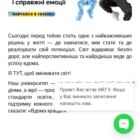
Сьогодні перед тобою стоїть одне з найважливіших
рішень у житті — де навчатися, ким стати та де
реалізувати свій потенціал. Світ відкриває безліч
доріг, але найперспективніша та найрідніша веде до
успіху вдома.
Я ТУТ, щоб змінювати світ!
Наш університет — це простір, де твої ідеї стають
діями, а мрії — професією. Ми поєднали європейські
стандарти освіти, потужну практичну базу та
підтримку кожного студента, щоб ти міг упевнено
сказати: «Вдома краще!».