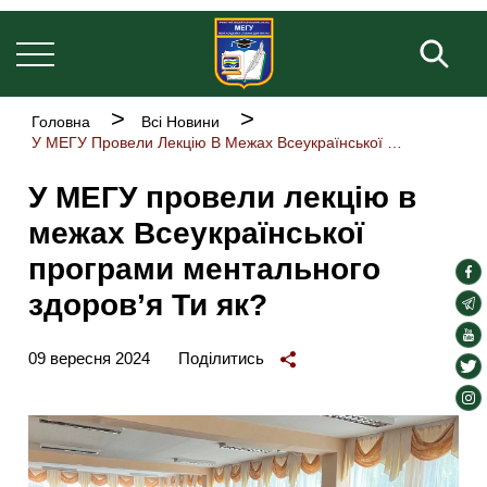
Основна
Перейти
навіґація
до
Пош
основного
вмісту
Рядок
Головна
Всі Новини
навіґації
У МЕГУ Провели Лекцію В Межах Всеукраїнської Програми Ментального Здоров’я Ти Як?
У МЕГУ провели лекцію в
межах Всеукраїнської
програми ментального
soc
здоров’я Ти як?
lin
soc
lin
soc
09 вересня 2024
Поділитись
lin
soc
lin
soc
lin