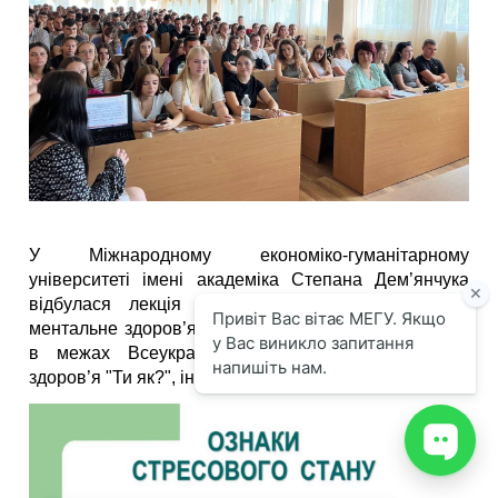
У Міжнародному економіко-гуманітарному
університеті імені академіка Степана Дем’янчука
відбулася лекція на тему: "Вплив стресу на
ментальне здоров’я особистості". Захід реалізовано
в межах Всеукраїнської програми ментального
здоров’я "Ти як?", ініційованої Оленою Зеленською.