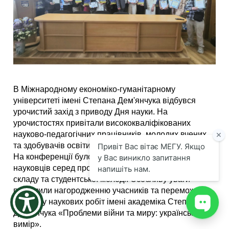
the
screen
reader
to
help
you
navigate
and
interact
В Міжнародному економіко-гуманітарному
with
університеті імені Степана Дем'янчука відбувся
the
урочистий захід з приводу Дня науки. На
content.
урочистостях привітали висококваліфікованих
науково-педагогічних працівників, молодих вчених
та здобувачів освіти із науковими досягненнями.
На конференції було відзначено найкращих
науковців серед професорсько-викладацького
складу та студентської молоді. Особливу уваги
приділили нагородженню учасників та переможців
конкурсу наукових робіт імені академіка Степана
Дем'янчука «Проблеми війни та миру: український
вимір».